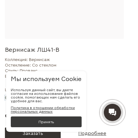
Вернисаж ЛШ41-В
Коллекция:
Вернисаж
Остекление:
Со стеклом
Стиль:
Прованс
Внешний вид:
Филенчатая
Мы используем Cookie
Используя данный сайт, вы даете
Цвет:
согласие на использование файлов
cookie, помогающих нам сделать его
удобнее для вас.
Политика в отношении обработки
персональных данных
от 78 120 руб.
Принять
Заказать
Подробнее