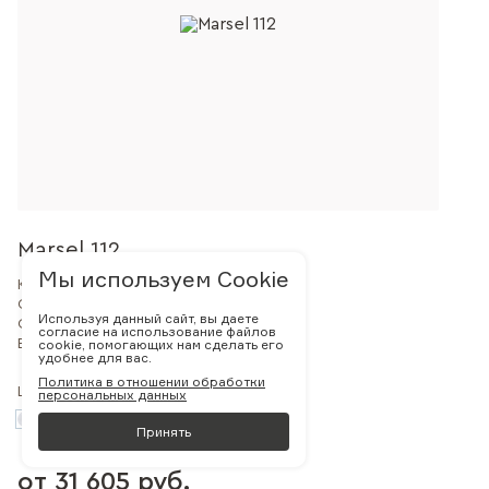
Marsel 112
Мы используем Cookie
Коллекция:
Marsel
Остекление:
Со стеклом
Используя данный сайт, вы даете
Стиль:
Классика
согласие на использование файлов
Внешний вид:
cookie, помогающих нам сделать его
Филенчатая
удобнее для вас.
Политика в отношении обработки
Цвет:
персональных данных
Принять
от 31 605 руб.