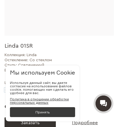
Linda 01SR
Коллекция:
Linda
Остекление:
Со стеклом
Стиль:
Современный
Внешний вид:
Филенчатая
Мы используем Cookie
Используя данный сайт, вы даете
Цвет:
согласие на использование файлов
cookie, помогающих нам сделать его
удобнее для вас.
Политика в отношении обработки
персональных данных
от 30 000 руб.
Принять
Заказать
Подробнее