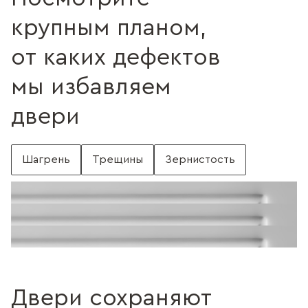
крупным планом,
от каких дефектов
мы избавляем
двери
Шагрень
Трещины
Зернистость
С шагренью
Поверхность без шагрени
Поверхность с трещинами
Без трещин
Поверхность c зернистостью
Без зернистости
Двери сохраняют