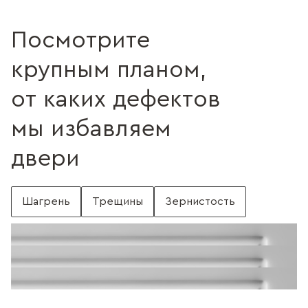
Посмотрите
крупным планом,
от каких дефектов
мы избавляем
двери
Шагрень
Трещины
Зернистость
С шагренью
Поверхность без шагрени
Поверхность с трещинами
Без трещин
Поверхность c зернистостью
Без зернистости