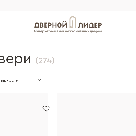
двери
(274)