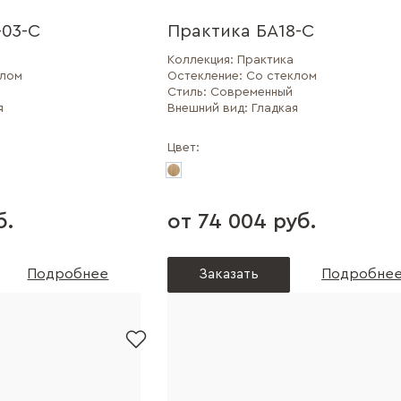
03-С
Практика БА18-С
Коллекция:
Практика
клом
Остекление:
Со стеклом
Стиль:
Современный
я
Внешний вид:
Гладкая
Цвет:
б.
от 74 004 руб.
Подробнее
Заказать
Подробне