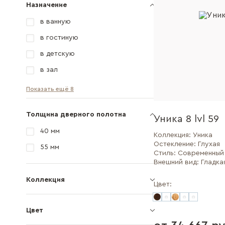
Назначение
в ванную
в гостиную
в детскую
в зал
Показать ещё 8
Толщина дверного полотна
Уника 8 lvl 59
40 мм
Коллекция:
Уника
Остекление:
Глухая
55 мм
Стиль:
Современный
Внешний вид:
Гладка
Коллекция
Цвет:
Цвет