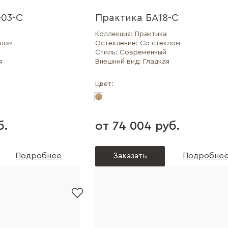
03-С
Практика БА18-С
Коллекция:
Практика
клом
Остекление:
Со стеклом
Стиль:
Современный
я
Внешний вид:
Гладкая
Цвет:
б.
от 74 004 руб.
Подробнее
Заказать
Подробне