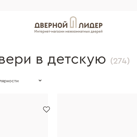
вери в детскую
(274)