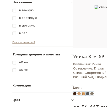
Назначение
в ванную
в гостиную
в детскую
в зал
Показать ещё 8
Толщина дверного полотна
Уника 8 lvl 59
40 мм
Коллекция:
Уника
Остекление:
Глухая
55 мм
Стиль:
Современный
Внешний вид:
Гладка
Коллекция
Цвет:
Цвет