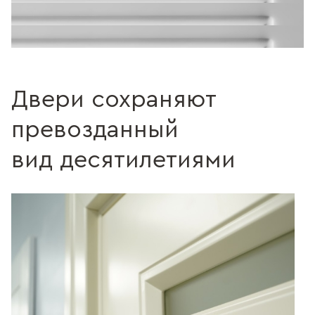
Поверхность с трещинами
Без трещин
Поверхность c зернистостью
Без зернистости
Двери сохраняют
превозданный
вид десятилетиями