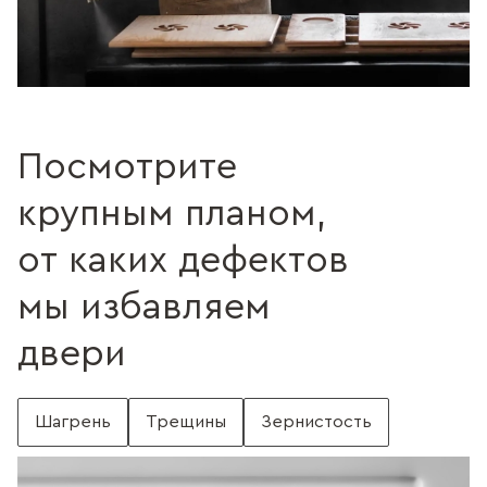
Посмотрите
крупным планом,
от каких дефектов
мы избавляем
двери
Шагрень
Трещины
Зернистость
С шагренью
Поверхность без шагрени