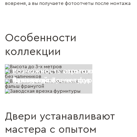
вовремя, а вы получаете фотоотчеты после монтажа
Особенности
коллекции
Возможность скрытого монтажа, 
Возможность изготовления с фал
Высота до 3-х метров
наличников
фрамугой
Заводская врезка фурнитуры
Двери устанавливают
мастера с опытом