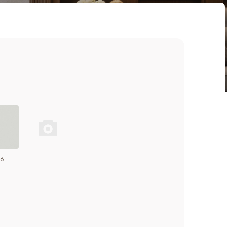
А
16
-