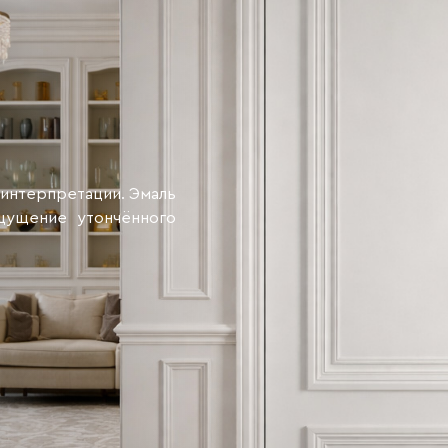
 интерпретации. Эмаль
щущение утончённого