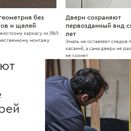
геометрия без
Двери сохраняют
тов и щелей
первозданный вид с
лет
жесткому каркасу из ЛВЛ-
ачественному монтажу
Эмаль не оставляет следов 
касаний, а сама дверь не ра
не сохнет
ают
е
рей