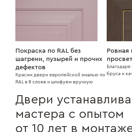
Покраска по RAL без
Ровная 
шагрени, пузырей и прочих
просве
дефектов
Благодаря 
бруса и к
Красим двери европейской эмалью по
RAL в 8 слоев и шлифуем вручную
Двери устанавлив
мастера с опытом
от 10 лет в монтаж