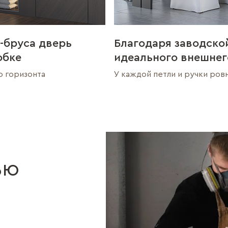
-бруса дверь
Благодаря заводско
обке
идеального внешнег
о горизонта
У каждой петли и ручки ров
ью