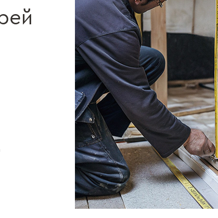
рей
а