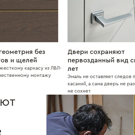
геометрия без
Двери сохраняют
тов и щелей
первозданный вид с
лет
жесткому каркасу из ЛВЛ-
ачественному монтажу
Эмаль не оставляет следов 
касаний, а сама дверь не ра
не сохнет
ают
е