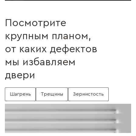
Посмотрите
крупным планом,
от каких дефектов
мы избавляем
двери
Шагрень
Трещины
Зернистость
С шагренью
Поверхность без шагрени
Поверхность с трещинами
Без трещин
Поверхность c зернистостью
Без зернистости