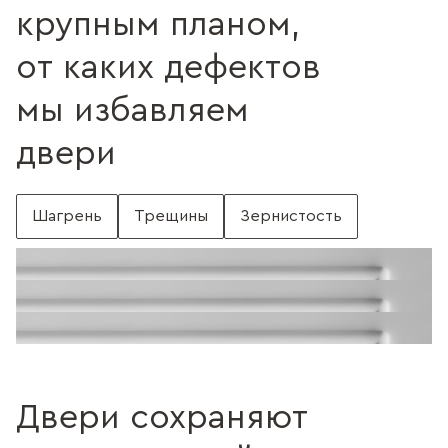
крупным планом,
от каких дефектов
мы избавляем
двери
Шагрень
Трещины
Зернистость
С шагренью
Поверхность без шагрени
Поверхность с трещинами
Без трещин
Поверхность c зернистостью
Без зернистости
Двери сохраняют