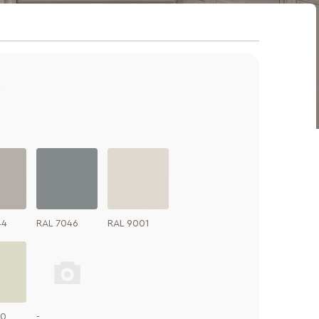
А
44
RAL 7046
RAL 9001
10
-