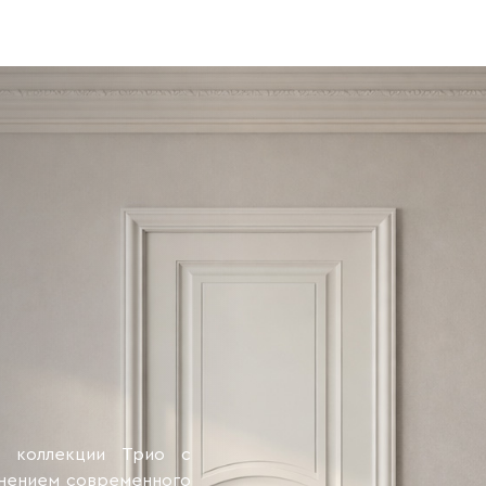
з коллекции Трио с
лнением современного