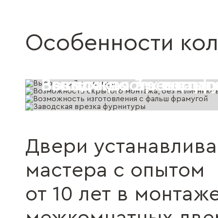
Особенности ко
Высота до 3-х метро
Возможность скрыто
Возможность изгото
Заводская врезка ф
Двери устанавлив
мастера с опытом
от 10 лет в монтаж