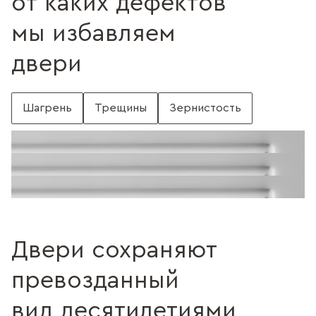
от каких дефектов
мы избавляем
двери
Шагрень
Трещины
Зернистость
С шагренью
Поверхность без шагрени
Поверхность с трещинами
Без трещин
Поверхность c зернистостью
Без зернистости
Двери сохраняют
превозданный
вид десятилетиями