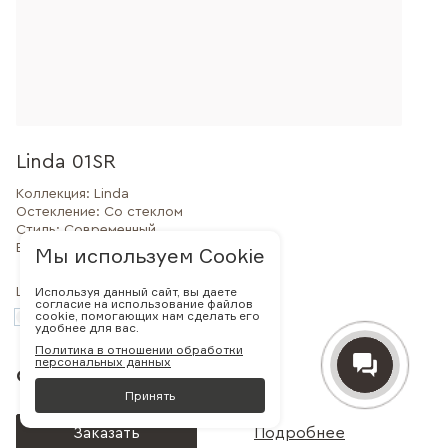
Linda 01SR
Коллекция:
Linda
Остекление:
Со стеклом
Стиль:
Современный
Внешний вид:
Филенчатая
Мы используем Cookie
Используя данный сайт, вы даете
Цвет:
согласие на использование файлов
cookie, помогающих нам сделать его
удобнее для вас.
Политика в отношении обработки
персональных данных
от 30 000 руб.
Принять
Заказать
Подробнее