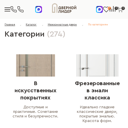
0
0
0
Главная
Каталог
Межкомнатные двери
По категориям
Категории
(274)
В
Фрезерованные
искусственных
в эмали
покрытиях
классика
Доступные и
Идеально гладкие
практичные. Сочетание
классические двери,
стиля и безупречности.
покрытые эмалью.
Красота форм.