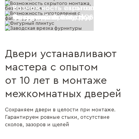
Возможность скрытого монтажа, 
Возможность изготовления с фал
Покраска по RAL, NCS
Высота до 3-х метров
наличников
фрамугой
Фигурный плинтус
Заводская врезка фурнитуры
Двери устанавливают
мастера с опытом
от 10 лет в монтаже
межкомнатных дверей
Сохраняем двери в целости при монтаже.
Гарантируем ровные стыки, отсутствие
сколов, зазоров и щелей