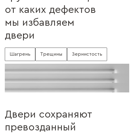
от каких дефектов
мы избавляем
двери
Шагрень
Трещины
Зернистость
С шагренью
Поверхность без шагрени
Поверхность с трещинами
Без трещин
Поверхность c зернистостью
Без зернистости
Двери сохраняют
превозданный