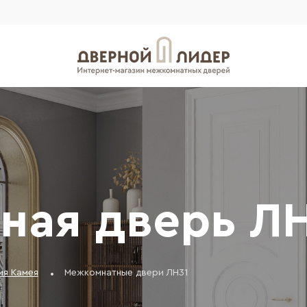
ная дверь Л
ия Камея
Межкомнатные двери ЛН31