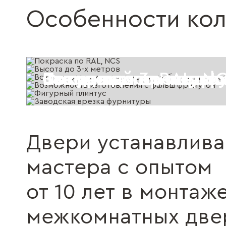
Особенности ко
Покраска по RAL, N
Высота до 3-х метро
Возможность скрыто
Возможность изгото
Фигурный плинтус
Заводская врезка ф
Двери устанавлив
мастера с опытом
от 10 лет в монтаж
межкомнатных две