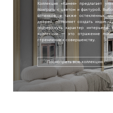
Коллекция «Камея» предлагает уни
поиграть с цветом и фактурой. Выбо
оттенков, а также остеклённых ил
дверей, позволяет создать индивид
подчеркнуть характер интерьера. 
коллекции — это отражение пони
стремление к совершенству.
Посмотреть всю коллекцию