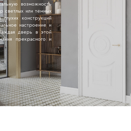
кальную возможность
р светлых или тёмных
и глухих конструкций
уальное настроение и
Каждая дверь в этой
мания прекрасного и