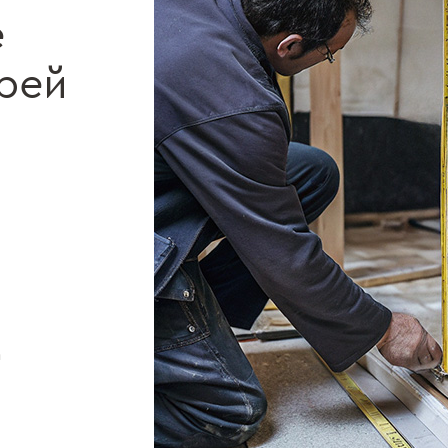
е
рей
а