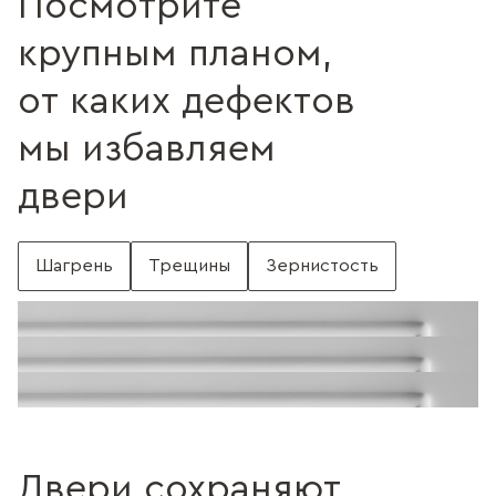
Посмотрите
крупным планом,
от каких дефектов
мы избавляем
двери
Шагрень
Трещины
Зернистость
С шагренью
Поверхность без шагрени
Поверхность с трещинами
Без трещин
Поверхность c зернистостью
Без зернистости
Двери сохраняют