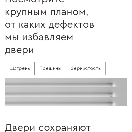
крупным планом,
от каких дефектов
мы избавляем
двери
Шагрень
Трещины
Зернистость
С шагренью
Поверхность без шагрени
Поверхность с трещинами
Без трещин
Поверхность c зернистостью
Без зернистости
Двери сохраняют