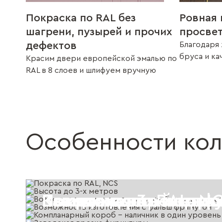
Покраска по RAL без
Ровная 
шагрени, пузырей и прочих
просве
дефектов
Благодаря 
бруса и к
Красим двери европейской эмалью по
RAL в 8 слоев и шлифуем вручную
Особенности ко
Покраска по RAL, N
Высота до 3-х метро
Возможность скрыто
Возможность изгото
Компланарный короб
Заводская врезка ф