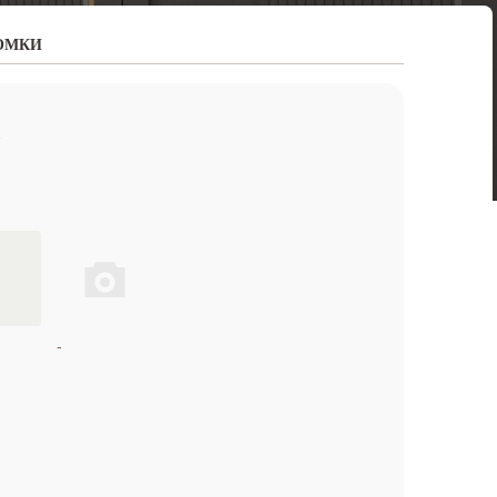
ОМКИ
А
-