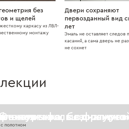
геометрия без
Двери сохраняют
тов и щелей
первозданный вид с
лет
жесткому каркасу из ЛВЛ-
ачественному монтажу
Эмаль не оставляет следов 
касаний, а сама дверь не ра
не сохнет
ллекции
CS
в
го монтажа, без наличн
вления с фальш фрамуго
 - наличник в один уров
урнитуры