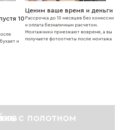
Ценим ваше время и деньги
пустя 10
Рассрочка до 10 месяцев без комиссии
и оплата безналичным расчетом.
Монтажники приезжают вовремя, а вы
после
получаете фотоотчеты после монтажа
збухает и
иков
й
ень с полотном