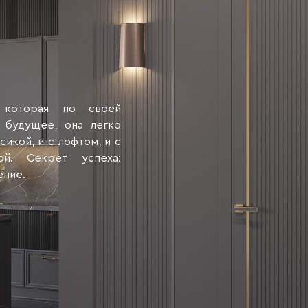
 которая по своей
 будущее, она легко
икой, и с лофтом, и с
ой. Секрет успеха:
ение.