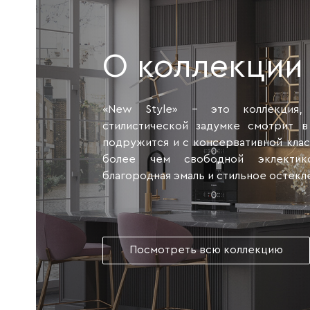
О коллекции
«New Style» - это коллекция,
стилистической задумке смотрит в
подружится и с консервативной класс
более чем свободной эклектик
благородная эмаль и стильное остекл
Посмотреть всю коллекцию