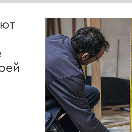
ают
е
рей