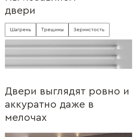
двери
Шагрень
Трещины
Зернистость
С шагренью
Поверхность без шагрени
Поверхность с трещинами
Без трещин
Поверхность c зернистостью
Без зернистости
Двери выглядят ровно и
аккуратно даже в
мелочах