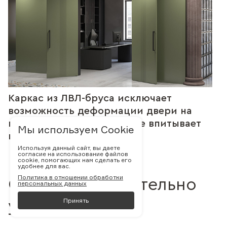
Каркас из ЛВЛ-бруса исключает
возможность деформации двери на
время эксплуатации т.к. не впитывает
Мы используем Cookie
влагу и не сохнет
Используя данный сайт, вы даете
согласие на использование файлов
cookie, помогающих нам сделать его
удобнее для вас.
Политика в отношении обработки
С нами действительно
персональных данных
Принять
удобно