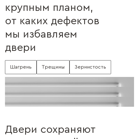
крупным планом,
от каких дефектов
мы избавляем
двери
Шагрень
Трещины
Зернистость
С шагренью
Поверхность без шагрени
Поверхность с трещинами
Без трещин
Поверхность c зернистостью
Без зернистости
Двери сохраняют