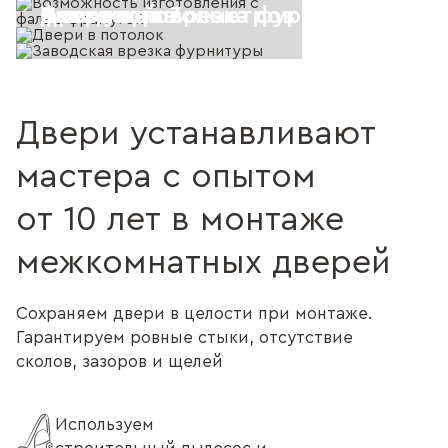
Высота до 3-х метров
наличников
фрамугой
Двери в потолок
Заводская врезка фурнитуры
Двери устанавливают
мастера с опытом
от 10 лет в монтаже
межкомнатных дверей
Сохраняем двери в целости при монтаже.
Гарантируем ровные стыки, отсутствие
сколов, зазоров и щелей
Используем