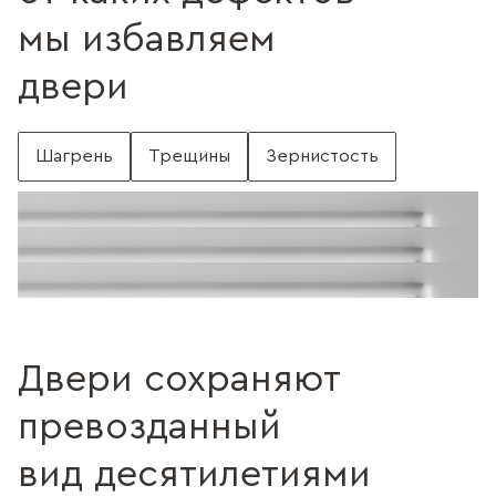
мы избавляем
двери
Шагрень
Трещины
Зернистость
С шагренью
Поверхность без шагрени
Поверхность с трещинами
Без трещин
Поверхность c зернистостью
Без зернистости
Двери сохраняют
превозданный
вид десятилетиями