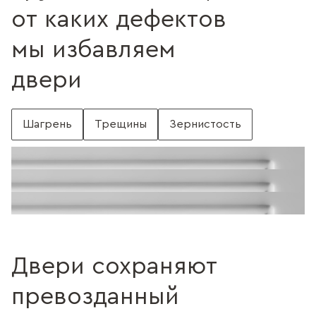
от каких дефектов
мы избавляем
двери
Шагрень
Трещины
Зернистость
С шагренью
Поверхность без шагрени
Поверхность с трещинами
Без трещин
Поверхность c зернистостью
Без зернистости
Двери сохраняют
превозданный