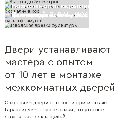
Возможность скрытого монтажа, 
Возможность изготовления с фал
Покраска по RAL, NCS
Высота до 3-х метров
наличников
фрамугой
Заводская врезка фурнитуры
Двери устанавливают
мастера с опытом
от 10 лет в монтаже
межкомнатных дверей
Сохраняем двери в целости при монтаже.
Гарантируем ровные стыки, отсутствие
сколов, зазоров и щелей