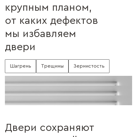
крупным планом,
от каких дефектов
мы избавляем
двери
Шагрень
Трещины
Зернистость
С шагренью
Поверхность без шагрени
Поверхность с трещинами
Без трещин
Поверхность c зернистостью
Без зернистости
Двери сохраняют