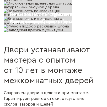
Возможность скрытого монтажа, 
Эксклюзивная древесная фактура
Возможность комплектации стен
Возможность изготовления с фал
Высота до 3-х метров
наличников
натуральный рисунок дерева
панелями в том же стиле
фрамугой
Ручной подбор раскладки шпона
Заводская врезка фурнитуры
Двери устанавливают
мастера с опытом
от 10 лет в монтаже
межкомнатных дверей
Сохраняем двери в целости при монтаже.
Гарантируем ровные стыки, отсутствие
сколов, зазоров и щелей