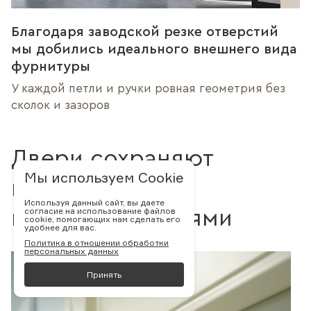
Благодаря заводской резке отверстий
мы добились идеального внешнего вида
фурнитуры
У каждой петли и ручки ровная геометрия без
сколок и зазоров
Двери сохраняют
Мы используем Cookie
превозданный
Используя данный сайт, вы даете
согласие на использование файлов
вид десятилетиями
cookie, помогающих нам сделать его
удобнее для вас.
Политика в отношении обработки
персональных данных
Принять