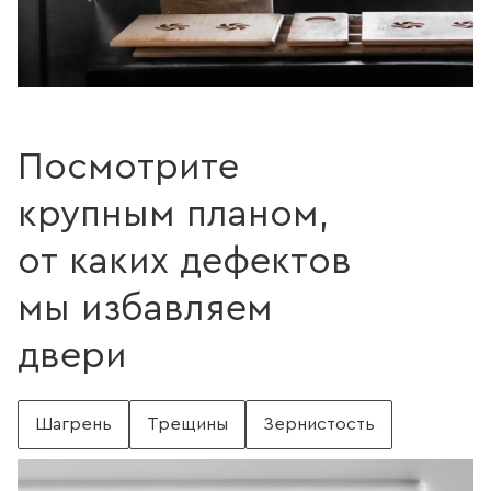
Посмотрите
крупным планом,
от каких дефектов
мы избавляем
двери
Шагрень
Трещины
Зернистость
С шагренью
Поверхность без шагрени