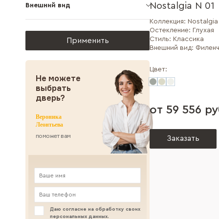
Nostalgia N 01
Внешний вид
Коллекция:
Nostalgia
Остекление:
Глухая
Стиль:
Классика
Внешний вид:
Филенч
Цвет:
Не можете
выбрать
дверь?
от 59 556 ру
Вероника
Леонтьева
поможет вам
Заказать
Даю согласие на обработку своих
персональных данных
.